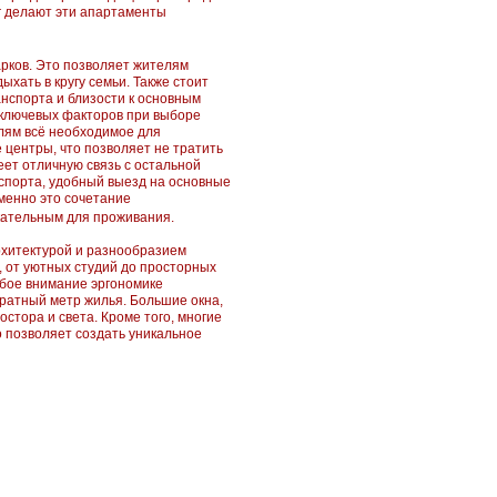
г делают эти апартаменты
рков. Это позволяет жителям
хать в кругу семьи. Также стоит
нспорта и близости к основным
 ключевых факторов при выборе
лям всё необходимое для
 центры, что позволяет не тратить
еет отличную связь с остальной
спорта, удобный выезд на основные
менно это сочетание
кательным для проживания.
рхитектурой и разнообразием
 от уютных студий до просторных
бое внимание эргономике
ратный метр жилья. Большие окна,
тора и света. Кроме того, многие
 позволяет создать уникальное