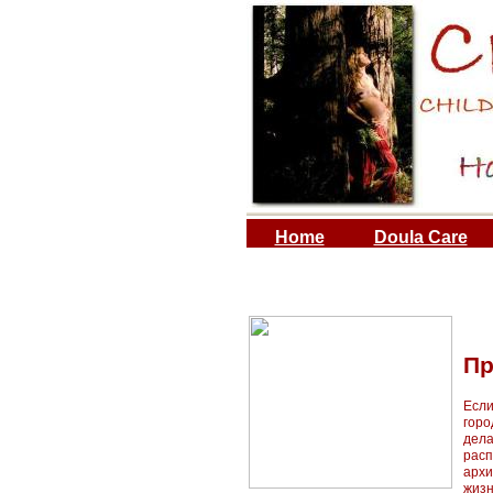
Home
Doula Care
Пр
Если
горо
дела
расп
арх
жизн