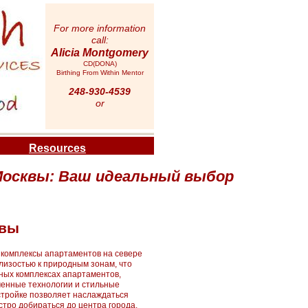
For more information
call:
Alicia Montgomery
CD(DONA)
Birthing From Within Mentor
248-930-4539
or
Resources
Москвы: Ваш идеальный выбор
квы
а комплексы апартаментов на севере
близостью к природным зонам, что
тных комплексах апартаментов,
менные технологии и стильные
стройке позволяет наслаждаться
тро добираться до центра города.