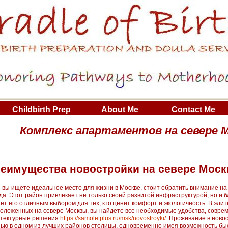
Childbirth Prep
About Me
Contact Me
Комплекс апартаментов на севере 
еимущества новостройки на севере Мос
 вы ищете идеальное место для жизни в Москве, стоит обратить внимание н
да. Этот район привлекает не только своей развитой инфраструктурой, но и 
ет его отличным выбором для тех, кто ценит комфорт и экологичность. В эли
оложенных на севере Москвы, вы найдете все необходимые удобства, совре
итектурные решения
https://samoletplus.ru/msk/novostroyki/
. Проживание в ново
ью в одном из лучших районов столицы, одновременно имея возможность быс