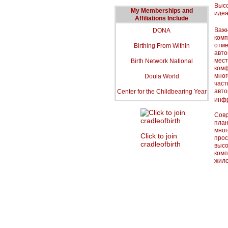
Высо
My Memberships and
идеа
Affiliations Include
Важн
DONA
комп
отме
Birthing From Within
авто
мест
Birth Network National
комф
мног
Doula World
част
авто
Center for the Childbearing Year
инфр
Совр
план
мног
Click to join
прос
cradleofbirth
высо
комп
жило