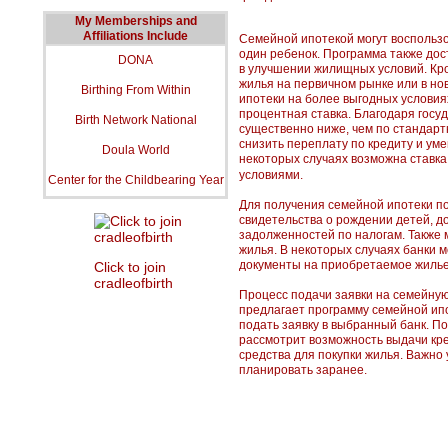
My Memberships and
Affiliations Include
Семейной ипотекой могут воспользо
один ребенок. Программа также дос
DONA
в улучшении жилищных условий. Кром
жилья на первичном рынке или в н
Birthing From Within
ипотеки на более выгодных условия
процентная ставка. Благодаря госу
Birth Network National
существенно ниже, чем по стандар
снизить переплату по кредиту и ум
Doula World
некоторых случаях возможна ставк
условиями.
Center for the Childbearing Year
Для получения семейной ипотеки по
свидетельства о рождении детей, д
задолженностей по налогам. Также 
жилья. В некоторых случаях банки м
документы на приобретаемое жилье
Click to join
cradleofbirth
Процесс подачи заявки на семейную
предлагает программу семейной ипо
подать заявку в выбранный банк. П
рассмотрит возможность выдачи кр
средства для покупки жилья. Важно 
планировать заранее.